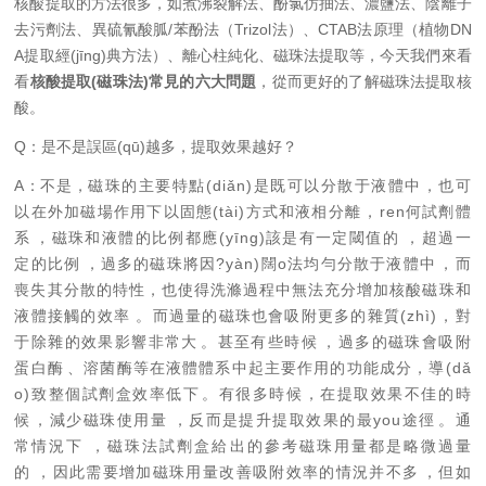
核酸提取的方法很多，如煮沸裂解法、酚氯仿抽法、濃鹽法、陰離子
去污劑法、異硫氰酸胍/苯酚法（Trizol法）、CTAB法原理（植物DN
A提取經(jīng)典方法）、離心柱純化、磁珠法提取等，今天我們來看
看
核酸提取(磁珠法)常見的六大問題
，從而更好的了解磁珠法提取核
酸。
Q
：是不是誤區(qū)越多，提取效果越好？
A
：不是，
磁珠的主要特點(diǎn)是既可以分散于液體中，也可
以在外加磁場作用下以固態(tài)方式和液相分離，ren何試劑體
系，
磁珠和液體的比例都應(yīng)該是有一定閾值的
，超過一
定的比例，過多的磁珠將因?yàn)闊o法均勻分散于液體中，而
喪失其分散的特性，也使得洗滌過程中無法充分增加核酸磁珠和
液體接觸的效率。
而過量的磁珠也會吸附更多的雜質(zhì)
，對
于除雜的效果影響非常大。甚至有些時候，過多的磁珠會吸附
蛋白酶、溶菌酶等在液體體系中起主要作用的功能成分，導(dǎ
o)致整個試劑盒效率低下。有很多時候，在提取效果不佳的時
候，減少磁珠使用量，反而是提升提取效果的最you途徑。
通
常情況下，磁珠法試劑盒給出的
參考磁珠用量都是略微過量
的
，因此需要增加磁珠用量改善吸附效率的情況并不多，但如