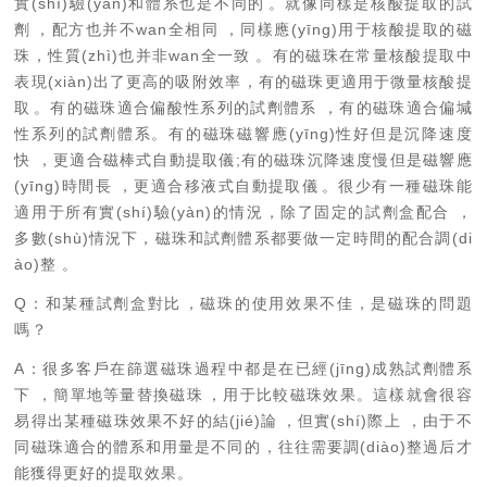
實(shí)驗(yàn)和體系也是不同的。就像同樣是核酸提取的試
劑，配方也并不wan全相同，同樣應(yīng)用于核酸提取的磁
珠，性質(zhì)也并非wan全一致。有的磁珠在常量核酸提取中
表現(xiàn)出了更高的吸附效率，有的磁珠更適用于微量核酸提
取。有的磁珠適合偏酸性系列的試劑體系，有的磁珠適合偏堿
性系列的試劑體系。有的磁珠磁響應(yīng)性好但是沉降速度
快，
更適合磁棒式自動提取儀
;
有的磁珠沉降速度慢但是磁響應
(yīng)時間長，
更適合移液式自動提取儀
。很少有一種磁珠能
適用于所有實(shí)驗(yàn)的情況，除了固定的試劑盒配合，
多數(shù)情況下，磁珠和試劑體系都要做一定時間的配合調(di
ào)整。
Q
：和某種試劑盒對比，磁珠的使用效果不佳，是磁珠的問題
嗎？
A
：
很多客戶在篩選磁珠過程中都是在已經(jīng)成熟試劑體系
下，簡單地等量替換磁珠，用于比較磁珠效果。
這樣就會很容
易得出某種磁珠效果不好的結(jié)論，但實(shí)際上，由于不
同磁珠適合的體系和用量是不同的，往往需要調(diào)整過后才
能獲得更好的提取效果。