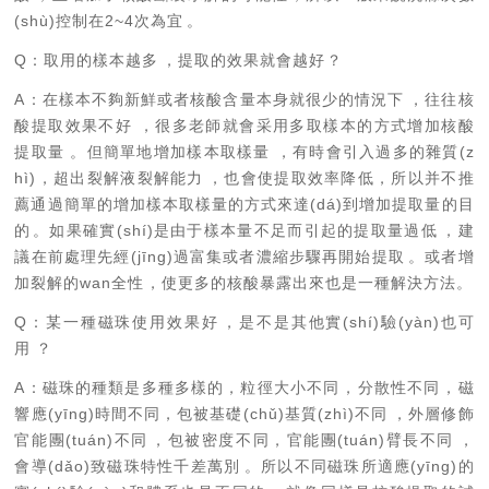
(shù)控制在
2~4
次為宜
。
Q
：取用的樣本越多，提取的效果就會越好？
A
：
在樣本不夠新鮮或者核酸含量本身就很少的情況下，往往核
酸提取效果不好，很多老師就會采用多取樣本的方式增加核酸
提取量。
但簡單地增加樣本取樣量，有時會引入過多的雜質(z
hì)，超出裂解液裂解能力，也會使提取效率降低，所以
并不推
薦通過簡單的增加樣本取樣量的方式來達(dá)到增加提取量
的目
的。如果確實(shí)是由于樣本量不足而引起的提取量過低，建
議在前處理先經(jīng)過富集或者濃縮步驟再開始提取。或者增
加裂解的wan全性，使更多的核酸暴露出來也是一種解決方法。
Q
：某一種磁珠使用效果好，是不是其他實(shí)驗(yàn)也可
用？
A
：
磁珠的種類是多種多樣的，粒徑大小不同，分散性不同，磁
響應(yīng)時間不同，包被基礎(chǔ)基質(zhì)不同，外層修飾
官能團(tuán)不同，包被密度不同，官能團(tuán)臂長不同，
會導(dǎo)致磁珠特性千差萬別
。所以不同磁珠所適應(yīng)的