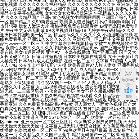
聯(lián)
系
頂部