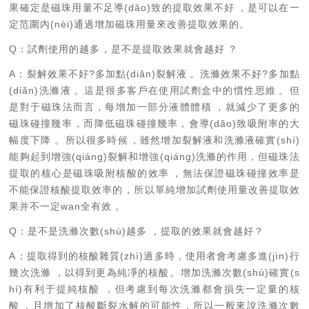
果確定是磁珠用量不足導(dǎo)致的提取效果不好，是可以在一
定范圍內(nèi)通過增加磁珠用量來改善提取效果的。
Q
：試劑使用的越多，是不是提取效果就會越好？
A
：
裂解效果不好
?
多加點(diǎn)裂解液。洗滌效果不好
?
多加點
(diǎn)洗滌液。這是很多客戶在使用試劑盒中的慣性思維。
但
是對于磁珠法而言，
每增加一部分液體體積，就減少了更多的
磁珠碰撞幾率
，而降低磁珠碰撞幾率，會導(dǎo)致吸附率的大
幅度下降。所以很多時候，雖然增加裂解液和洗滌液確實(shí)
能夠起到增強(qiáng)裂解和增強(qiáng)洗滌的作用，但磁珠法
提取的核心是磁珠吸附核酸的效率，無法保證磁珠碰撞效率是
不能保證核酸提取效率的，所以單純增加試劑使用量改善提取效
果并不一定wan全有效。
Q
：是不是洗滌次數(shù)越多，提取的效果就會越好？
A
：
提取得到的核酸雜質(zhì)過多時，使用者會考慮多進(jìn)行
幾次洗滌，以得到更為純凈的核酸。增加洗滌次數(shù)確實(s
hí)有利于提純核酸，但考慮到每次洗滌都會損失一定量的核
酸，且增加了核酸斷裂水解的可能性，
所以一般來說洗滌次數